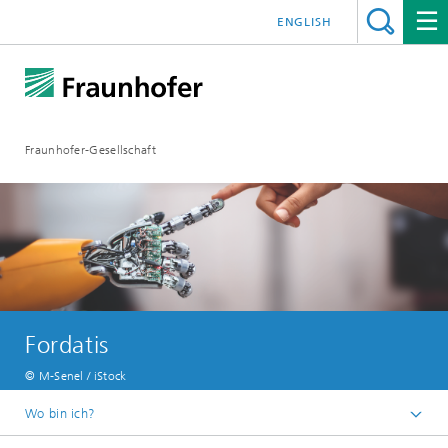
ENGLISH
Fraunhofer-Gesellschaft
Fordatis
© M-Senel / iStock
Wo bin ich?